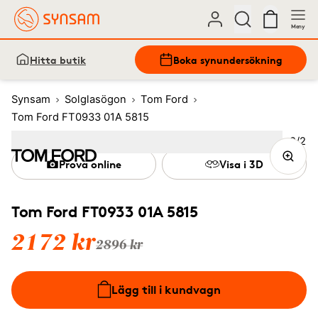
Meny
Hitta butik
Boka synundersökning
Synsam
Solglasögon
Tom Ford
Tom Ford FT0933 01A 5815
Bild
2
/
2
Image
1
Image
(Current image)
2
Prova online
Visa i 3D
Tom Ford FT0933 01A 5815
2172 kr
2896 kr
Lägg till i kundvagn