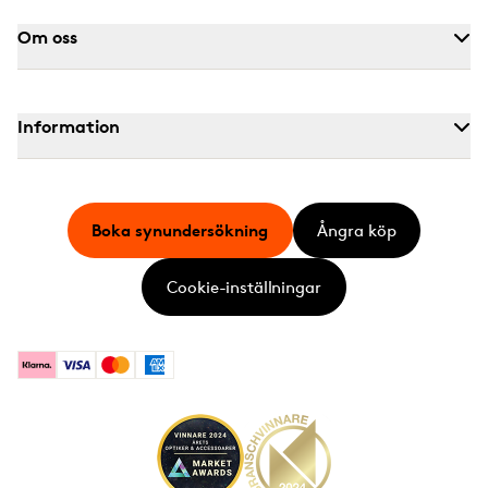
Om oss
Information
Boka synundersökning
Ångra köp
Cookie-inställningar
Klarna
Visa
Mastercard
American Express