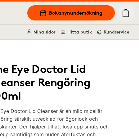
Boka synundersökning
Mina sidor
Hitta butik
Kundservice
he Eye Doctor Lid
leanser Rengöring
00ml
Eye Doctor Lid Cleanser är en mild micellär
öring särskilt utvecklad för ögonlock och
skanter. Den hjälper till att lösa upp smuts och
eup samtidigt som huden återfuktas och