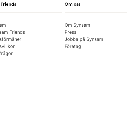
Friends
Om oss
lem
Om Synsam
am Friends
Press
sförmåner
Jobba på Synsam
villkor
Företag
frågor