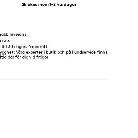
Skickas inom 1-2 vardagar
nabb leverans
i retur
lltid 30 dagars ångerrätt
rygghet: Våra experter i butik och på kundservice finns
ltid där för dig vid frågor