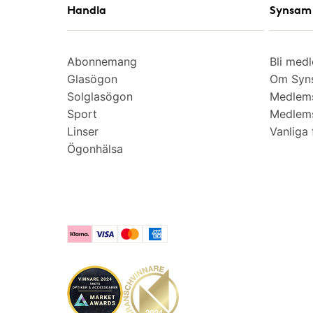
Handla
Synsam 
Abonnemang
Bli med
Glasögon
Om Syns
Solglasögon
Medlem
Sport
Medlems
Linser
Vanliga 
Ögonhälsa
Klarna
Visa
Mastercard
American Express