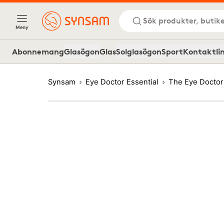
Sök produkter, butike
Meny
Abonnemang
Glasögon
Glas
Solglasögon
Sport
Kontaktli
Synsam
Eye Doctor Essential
The Eye Doctor