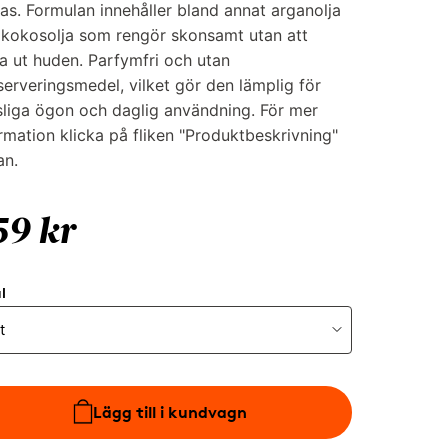
as. Formulan innehåller bland annat arganolja
 kokosolja som rengör skonsamt utan att
a ut huden. Parfymfri och utan
erveringsmedel, vilket gör den lämplig för
liga ögon och daglig användning. För mer
rmation klicka på fliken "Produktbeskrivning"
an.
59 kr
l
Lägg till i kundvagn