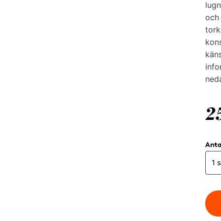
lugn
och
tork
kons
käns
info
ned
2
Anta