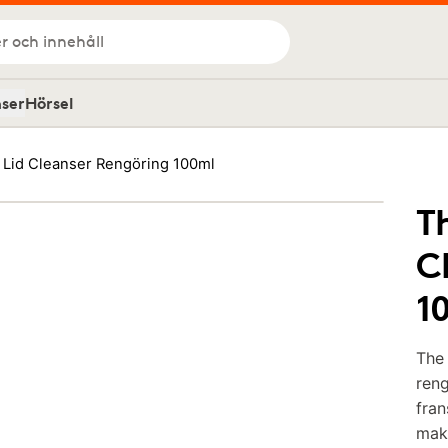
r och innehåll
nser
Hörsel
 Lid Cleanser Rengöring 100ml
T
C
1
The 
reng
fran
mak