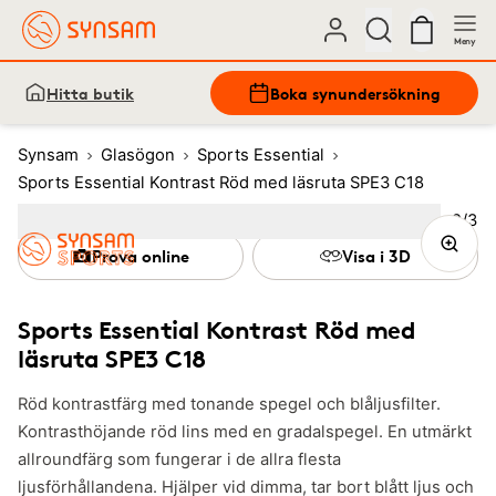
Meny
Hitta butik
Boka synundersökning
Synsam
Glasögon
Sports Essential
Sports Essential Kontrast Röd med läsruta SPE3 C18
Bild
2
/
3
Image
1
Image
(Current image)
2
Image
3
Prova online
Visa i 3D
Sports Essential Kontrast Röd med
läsruta SPE3 C18
Röd kontrastfärg med tonande spegel och blåljusfilter.
Kontrasthöjande röd lins med en gradalspegel. En utmärkt
allroundfärg som fungerar i de allra flesta
ljusförhållandena. Hjälper vid dimma, tar bort blått ljus och