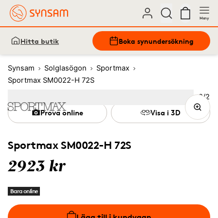
Meny
Hitta butik
Boka synundersökning
Synsam
Solglasögon
Sportmax
Sportmax SM0022-H 72S
Bild
2
/
2
Image
1
Image
(Current image)
2
Prova online
Visa i 3D
Sportmax SM0022-H 72S
2923 kr
Bara online
Lägg till i kundvagn