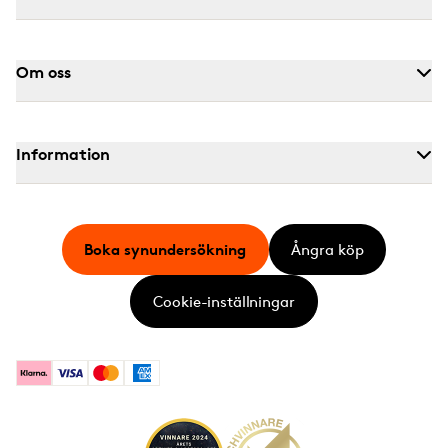
Om oss
Information
Boka synundersökning
Ångra köp
Cookie-inställningar
Klarna
Visa
Mastercard
American Express