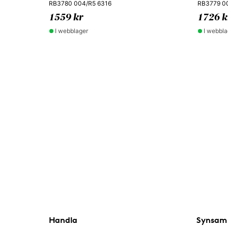
RB3780 004/R5 6316
RB3779 00
1559 kr
1726 k
I webblager
I webbla
Handla
Synsam 