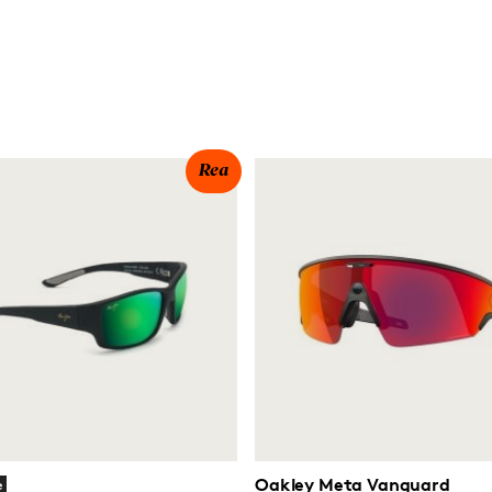
Rea
Oakley Meta Vanguard
e