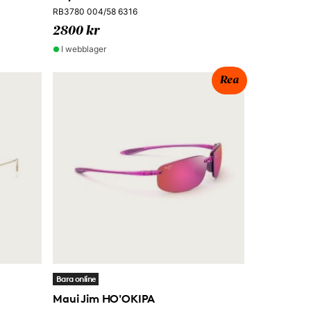
RB3780 004/58 6316
2800 kr
I webblager
Rea
Bara online
Maui Jim HO'OKIPA