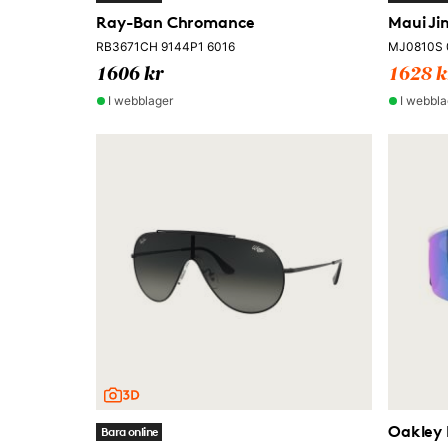
Ray-Ban Chromance
Maui J
RB3671CH 9144P1 6016
MJ0810S 
1606 kr
1628 k
I webblager
I webbla
Oakley
Bara online