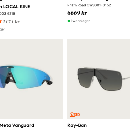
Prizm Road OW8001-0152
im LOCAL KINE
6669 kr
003 6215
I webblager
r
2171 kr
ger
 Meta Vanguard
Ray-Ban