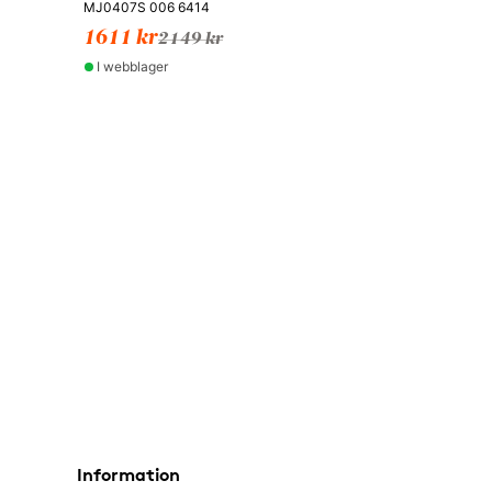
MJ0407S 006 6414
1611 kr
2149 kr
I webblager
Information