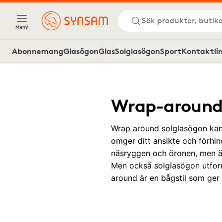
Sök produkter, butike
Meny
Abonnemang
Glasögon
Glas
Solglasögon
Sport
Kontaktli
Wrap-around
Wrap around solglasögon kan 
omger ditt ansikte och förhin
näsryggen och öronen, men är
Men också solglasögon utforma
around är en bågstil som ger 