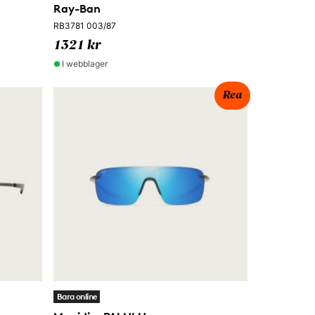
Ray-Ban
RB3781 003/87
1321 kr
I webblager
Rea
Bara online