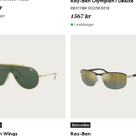
Ray-Ban Olympian I Deluxe
r
RB3119M 002/58 6218
ger
1567 kr
I webblager
e
Bara online
n Wings
Ray-Ban