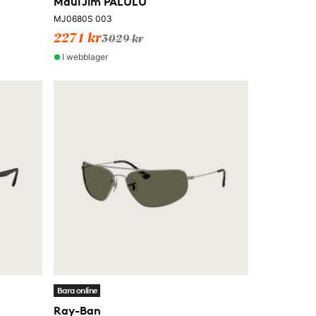
Maui Jim PALULU
MJ0680S 003
2271 kr
3029 kr
I webblager
Bara online
Ray-Ban