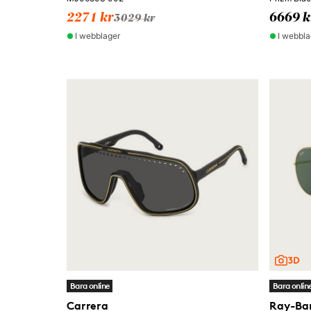
2271 kr
6669 k
3029 kr
I webblager
I webbla
Bara online
Bara onlin
Carrera
Ray-Ba