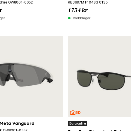
phire OW8001-0652
RB3697M F1048G 0135
r
1734 kr
ger
I webblager
 Meta Vanguard
Bara online
ack OW8001-0552