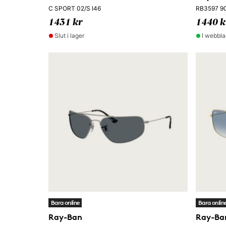
C SPORT 02/S I46
RB3597 9
1431 kr
1440 k
Slut i lager
I webbla
Bara online
Bara onlin
Ray-Ban
Ray-Ban