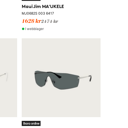
Maui Jim MA‘UKELE
MJ0682S 003 6417
1628 kr
2171 kr
I webblager
Bara online