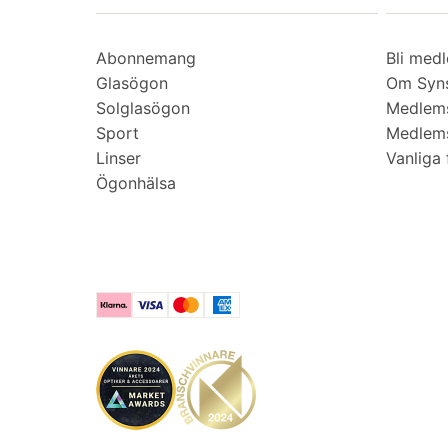
Abonnemang
Bli med
Glasögon
Om Syns
Solglasögon
Medlem
Sport
Medlems
Linser
Vanliga 
Ögonhälsa
Klarna
Visa
Mastercard
American Express