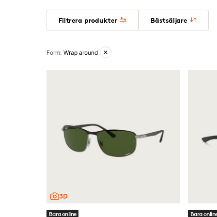
Filtrera produkter
Bästsäljare
Aktiva filter
Form
:
Wrap around
Bara online
Bara onlin