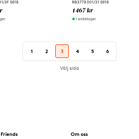
1/3F 5618
RB3779 001/31 5618
r
1467 kr
ger
I webblager
1
2
3
4
5
6
Välj sida
Friends
Om oss