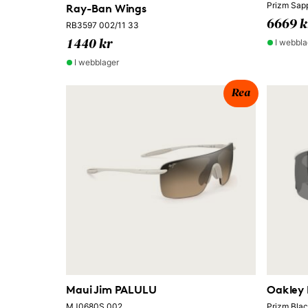
Prizm Sap
Ray-Ban Wings
6669 k
RB3597 002/11 33
I webbla
1440 kr
I webblager
Rea
Maui Jim PALULU
Oakley
MJ0680S 002
Prizm Bl