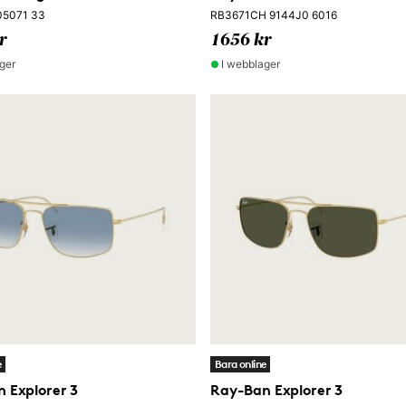
05071 33
RB3671CH 9144J0 6016
r
1656 kr
ger
I webblager
e
Bara online
 Explorer 3
Ray-Ban Explorer 3