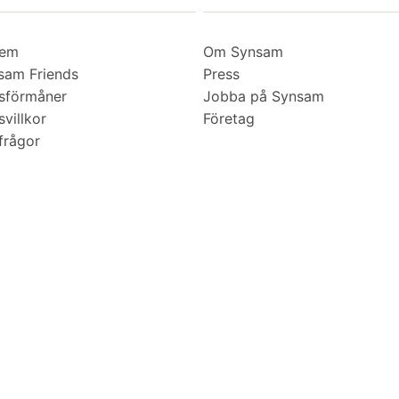
lem
Om Synsam
am Friends
Press
sförmåner
Jobba på Synsam
villkor
Företag
frågor