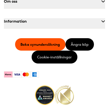
Om oss
Information
Boka synundersökning
Ångra köp
Cookie-inställningar
Klarna
Visa
Mastercard
American Express