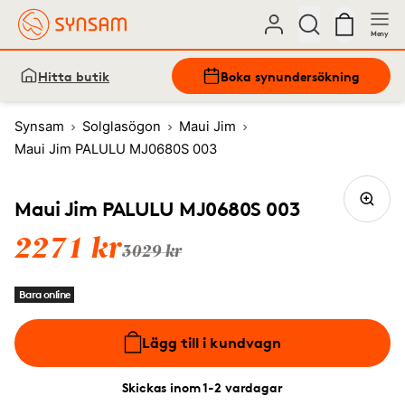
Meny
Hitta butik
Boka synundersökning
Synsam
Solglasögon
Maui Jim
Maui Jim PALULU MJ0680S 003
Maui Jim PALULU MJ0680S 003
2271 kr
3029 kr
Bara online
Lägg till i kundvagn
Skickas inom 1-2 vardagar