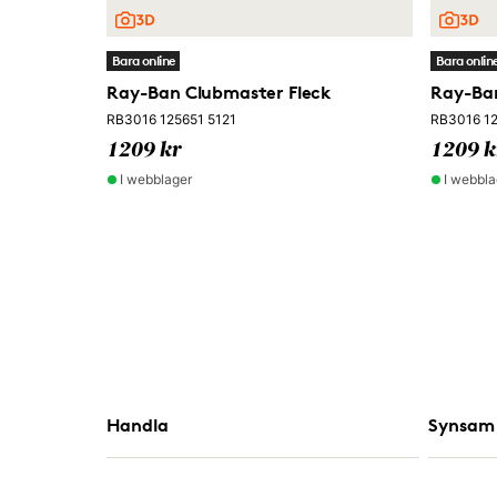
Bara online
Bara onlin
Ray-Ban Clubmaster Fleck
Ray-Ban
RB3016 125651 5121
RB3016 12
1209 kr
1209 k
I webblager
I webbla
Handla
Synsam 