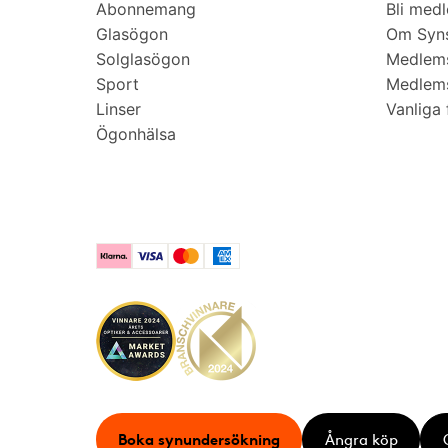
Abonnemang
Bli med
Glasögon
Om Syns
Solglasögon
Medlem
Sport
Medlems
Linser
Vanliga 
Ögonhälsa
Klarna
Visa
Mastercard
American Express
Boka synundersökning
Ångra köp