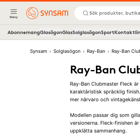
Sök produkter, butike
Meny
Abonnemang
Glasögon
Glas
Solglasögon
Sport
Kontaktli
Synsam
Solglasögon
Ray-Ban
Ray-Ban Clu
Ray-Ban Club
Ray-Ban Clubmaster Fleck är 
karaktäristisk spräcklig fini
mer närvaro och vintagekänsl
Modellen passar dig som gilla
versionerna. Fleck-finishen 
uppklätta sammanhang.