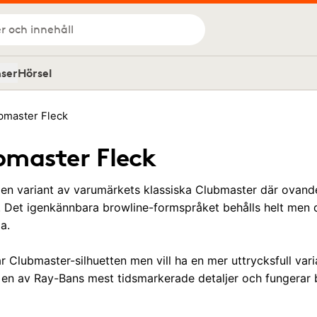
r och innehåll
nser
Hörsel
bmaster Fleck
master Fleck
en variant av varumärkets klassiska Clubmaster där ovande
sh. Det igenkännbara browline-formspråket behålls helt men
a.
r Clubmaster-silhuetten men vill ha en mer uttrycksfull va
är en av Ray-Bans mest tidsmarkerade detaljer och fungerar