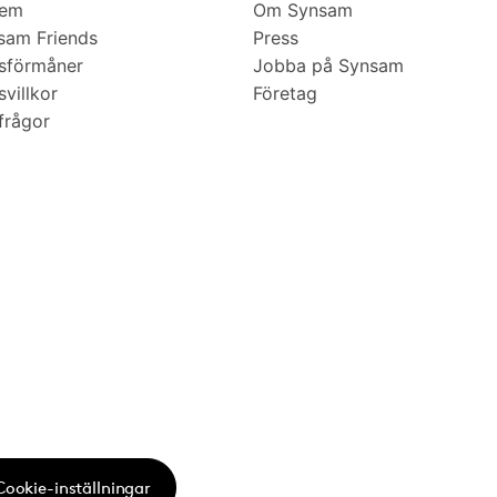
lem
Om Synsam
am Friends
Press
sförmåner
Jobba på Synsam
villkor
Företag
frågor
Cookie-inställningar