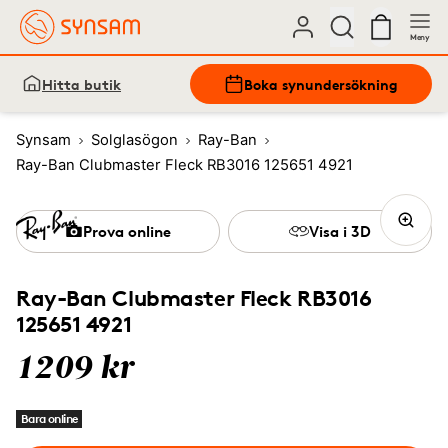
Meny
Hitta butik
Boka synundersökning
Synsam
Solglasögon
Ray-Ban
Ray-Ban Clubmaster Fleck RB3016 125651 4921
Prova online
Visa i 3D
Ray-Ban Clubmaster Fleck RB3016
125651 4921
1209 kr
Bara online