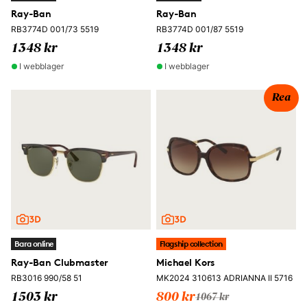
Ray-Ban
Ray-Ban
RB3774D 001/73 5519
RB3774D 001/87 5519
1348 kr
1348 kr
I webblager
I webblager
Rea
Bara online
Flagship collection
Ray-Ban Clubmaster
Michael Kors
RB3016 990/58 51
MK2024 310613 ADRIANNA II 5716
1503 kr
800 kr
1067 kr