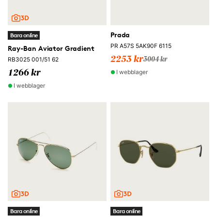
Prada
Bara online
PR A57S 5AK90F 6115
Ray-Ban Aviator Gradient
2253 kr
RB3025 001/51 62
3004 kr
I webblager
1266 kr
I webblager
Bara online
Bara online