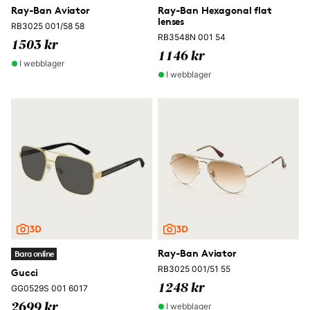
Ray-Ban Aviator
Ray-Ban Hexagonal flat
lenses
RB3025 001/58 58
RB3548N 001 54
1503 kr
1146 kr
I webblager
I webblager
Ray-Ban Aviator
Bara online
RB3025 001/51 55
Gucci
1248 kr
GG0529S 001 6017
I webblager
2699 kr