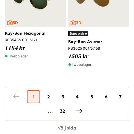
Ray-Ban Hexagonal
Bara online
RB3548N 001 5121
Ray-Ban Aviator
1184 kr
RB3025 001/57 58
I webblager
1503 kr
I webblager
1
2
3
4
5
6
7
...
32
Välj sida