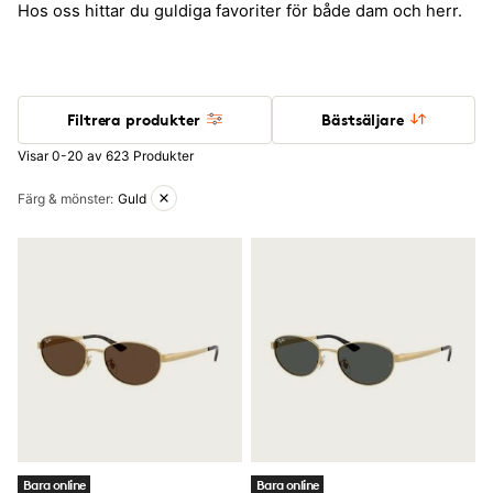
Hos oss hittar du guldiga favoriter för både dam och herr.
Filtrera produkter
Bästsäljare
Visar 0-20 av 623 Produkter
Aktiva filter
Färg & mönster
:
Guld
Bara online
Bara online