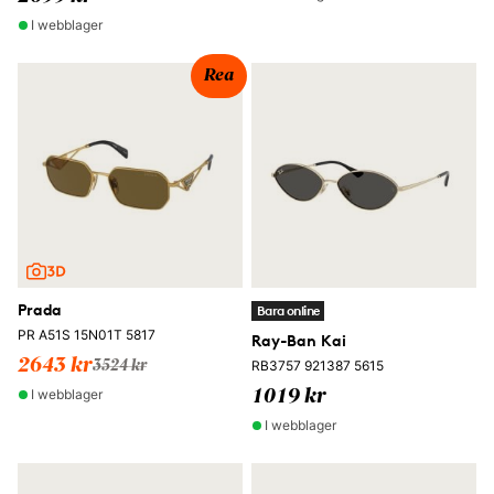
I webblager
Rea
Prada
Bara online
PR A51S 15N01T 5817
Ray-Ban Kai
2643 kr
RB3757 921387 5615
3524 kr
I webblager
1019 kr
I webblager