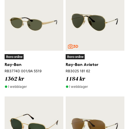
Bara online
Bara online
Ray-Ban
Ray-Ban Aviator
RB3774D 001/9A 5519
RB3025 181 62
1362 kr
1184 kr
I webblager
I webblager