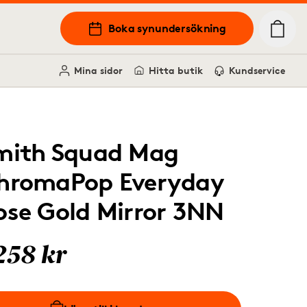
Boka synundersökning
Mina sidor
Hitta butik
Kundservice
mith Squad Mag
hromaPop Everyday
ose Gold Mirror 3NN
258 kr