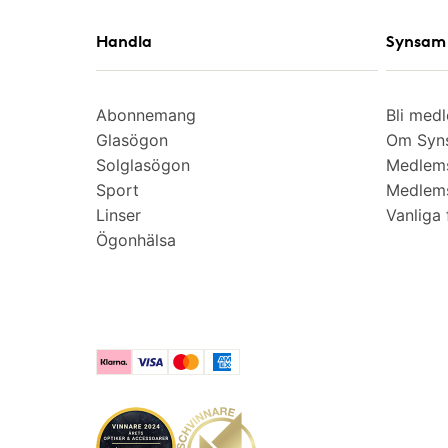
Handla
Synsam 
Abonnemang
Bli med
Glasögon
Om Syns
Solglasögon
Medlem
Sport
Medlems
Linser
Vanliga 
Ögonhälsa
Klarna
Visa
Mastercard
American Express