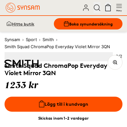
Meny
Hitta butik
Boka synundersökning
Synsam
Sport
Smith
Smith Squad ChromaPop Everyday Violet Mirror 3QN
Bild
2
/
2
Image
1
Image
(Current image)
2
Smith Squad ChromaPop Everyday
Violet Mirror 3QN
1233 kr
Lägg till i kundvagn
Skickas inom 1-2 vardagar