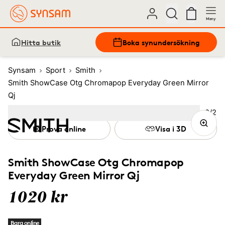
Meny
Hitta butik
Boka synundersökning
Synsam
Sport
Smith
Smith ShowCase Otg Chromapop Everyday Green Mirror
Qj
Bild
2
/
2
Image
1
Image
(Current image)
2
Prova online
Visa i 3D
Smith ShowCase Otg Chromapop
Everyday Green Mirror Qj
1020 kr
Bara online