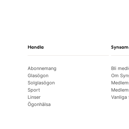
Handla
Synsam 
Abonnemang
Bli med
Glasögon
Om Syns
Solglasögon
Medlem
Sport
Medlems
Linser
Vanliga 
Ögonhälsa