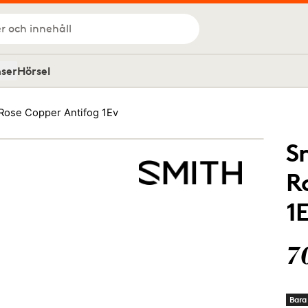
r och innehåll
nser
Hörsel
Rose Copper Antifog 1Ev
S
R
1
7
Bara 