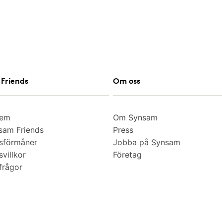
Friends
Om oss
lem
Om Synsam
am Friends
Press
sförmåner
Jobba på Synsam
villkor
Företag
frågor