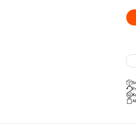
S
F
K
A