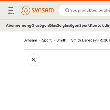
Sök produkter, butike
Meny
Abonnemang
Glasögon
Glas
Solglasögon
Sport
Kontaktli
Synsam
Sport
Smith
Smith Daredevil Rc36 