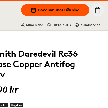
Boka synundersökning
Mina sidor
Hitta butik
Kundservice
mith Daredevil Rc36
ose Copper Antifog
Ev
00 kr
online
Ungdom