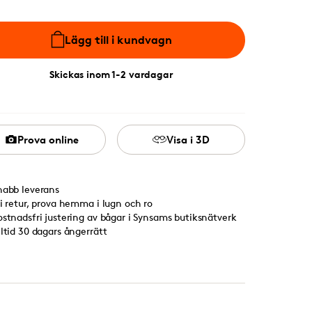
Lägg till i kundvagn
Skickas inom 1-2 vardagar
Prova online
Visa i 3D
nabb leverans
ri retur, prova hemma i lugn och ro
ostnadsfri justering av bågar i Synsams butiksnätverk
lltid 30 dagars ångerrätt