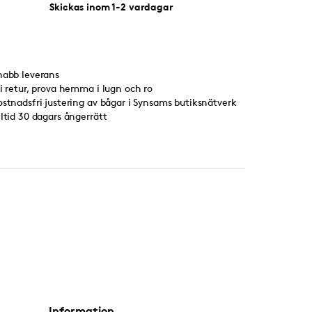
Skickas inom 1-2 vardagar
nabb leverans
ri retur, prova hemma i lugn och ro
ostnadsfri justering av bågar i Synsams butiksnätverk
lltid 30 dagars ångerrätt
Information