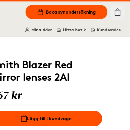
Boka synundersökning
Mina sidor
Hitta butik
Kundservice
mith Blazer Red
irror lenses 2AI
67 kr
Lägg till i kundvagn