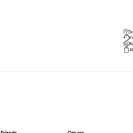
S
F
K
A
Friends
Om oss