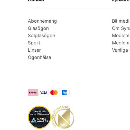
Abonnemang
Bli med
Glasögon
Om Syns
Solglasögon
Medlem
Sport
Medlems
Linser
Vanliga 
Ögonhälsa
Klarna
Visa
Mastercard
American Express