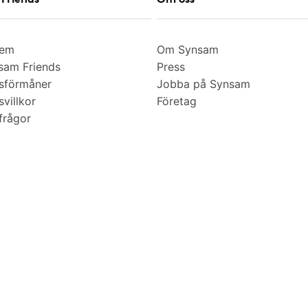
lem
Om Synsam
am Friends
Press
sförmåner
Jobba på Synsam
villkor
Företag
frågor