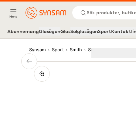
Sök produkter, butike
Meny
Abonnemang
Glasögon
Glas
Solglasögon
Sport
Kontaktli
Synsam
Sport
Smith
Smith Blazer Red Mirr
Image
1