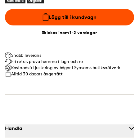
Bara online
Ungdom
Lägg till i kundvagn
Skickas inom 1-2 vardagar
Snabb leverans
Fri retur, prova hemma i lugn och ro
Kostnadsfri justering av bågar i Synsams butiksnätverk
Alltid 30 dagars ångerrätt
Handla