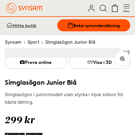
Meny
Hitta butik
Boka synundersökning
Synsam
Sport
Simglasögon Junior Blå
Bild
2
/
2
Image
1
Image
(Current image)
2
Prova online
Visa i 3D
Simglasögon Junior Blå
Simglasögon i juniormodell utan styrka i mjuk silikon för
bästa tätning.
299 kr