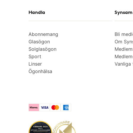
Handla
Synsam 
Abonnemang
Bli med
Glasögon
Om Syns
Solglasögon
Medlem
Sport
Medlems
Linser
Vanliga 
Ögonhälsa
Klarna
Visa
Mastercard
American Express