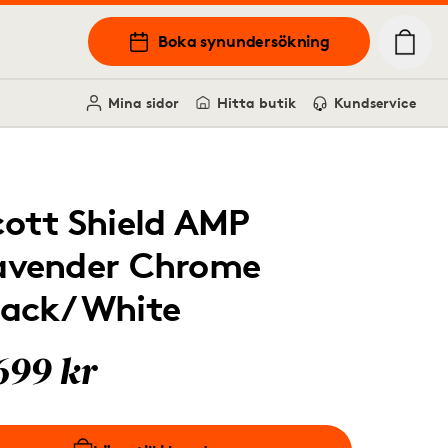
Boka synundersökning
Mina sidor
Hitta butik
Kundservice
cott Shield AMP
avender Chrome
lack/White
699 kr