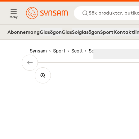
Sök produkter, butike
Meny
Abonnemang
Glasögon
Glas
Solglasögon
Sport
Kontaktli
Synsam
Sport
Scott
Scott Shield AMP Lave
Image
1