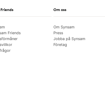
Friends
Om oss
lem
Om Synsam
am Friends
Press
sförmåner
Jobba på Synsam
villkor
Företag
frågor