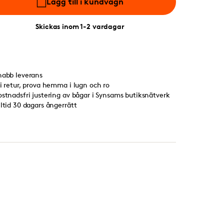
Lägg till i kundvagn
Skickas inom 1-2 vardagar
nabb leverans
ri retur, prova hemma i lugn och ro
ostnadsfri justering av bågar i Synsams butiksnätverk
lltid 30 dagars ångerrätt