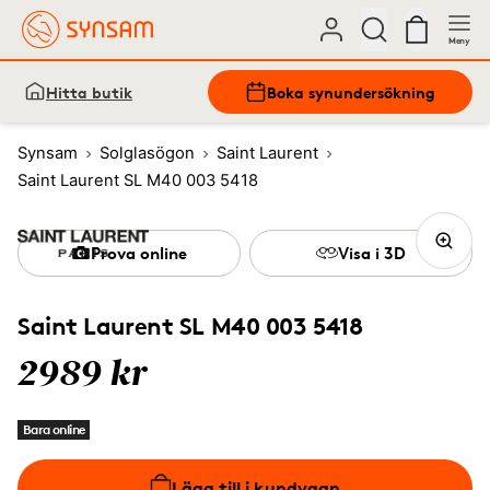
Meny
Hitta butik
Boka synundersökning
Synsam
Solglasögon
Saint Laurent
Saint Laurent SL M40 003 5418
Prova online
Visa i 3D
Saint Laurent SL M40 003 5418
2989 kr
Bara online
Lägg till i kundvagn