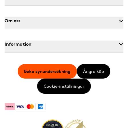
Om oss
Information
Boka synundersökning
Ångra köp
Cookie-inställningar
Klarna
Visa
Mastercard
American Express