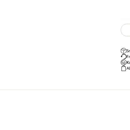
S
F
K
A