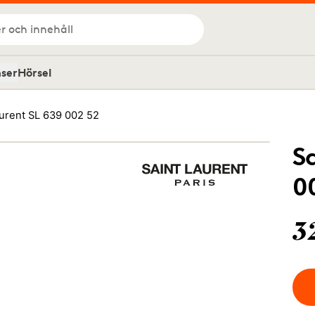
r och innehåll
nser
Hörsel
aurent SL 639 002 52
S
0
3