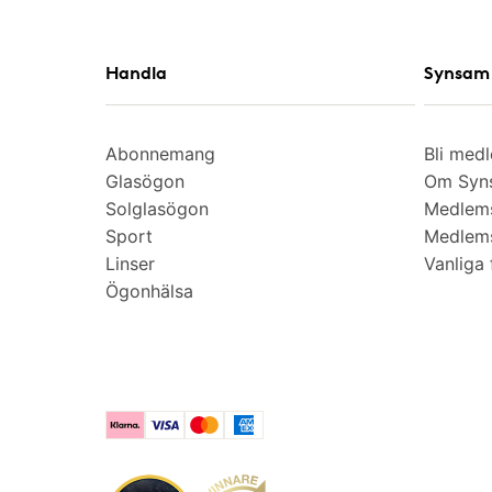
Handla
Synsam 
Abonnemang
Bli med
Glasögon
Om Syns
Solglasögon
Medlem
Sport
Medlems
Linser
Vanliga 
Ögonhälsa
Klarna
Visa
Mastercard
American Express