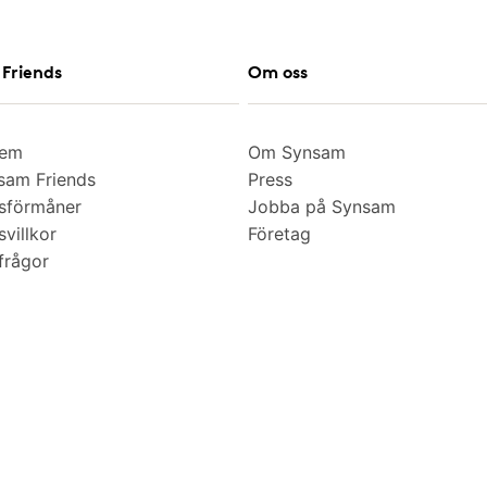
Friends
Om oss
lem
Om Synsam
am Friends
Press
sförmåner
Jobba på Synsam
villkor
Företag
frågor