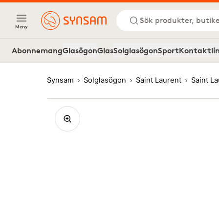
Sök produkter, butike
Meny
Abonnemang
Glasögon
Glas
Solglasögon
Sport
Kontaktli
Synsam
Solglasögon
Saint Laurent
Saint L