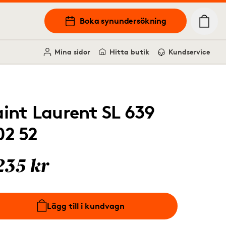
Boka synundersökning
Mina sidor
Hitta butik
Kundservice
aint Laurent SL 639
02 52
235 kr
Lägg till i kundvagn