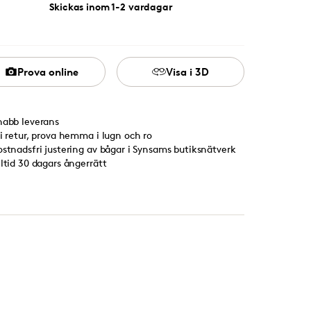
Skickas inom 1-2 vardagar
Prova online
Visa i 3D
nabb leverans
ri retur, prova hemma i lugn och ro
ostnadsfri justering av bågar i Synsams butiksnätverk
lltid 30 dagars ångerrätt