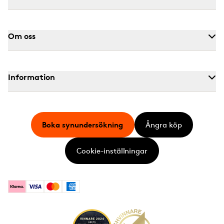
Om oss
Information
Boka synundersökning
Ångra köp
Cookie-inställningar
Klarna
Visa
Mastercard
American Express