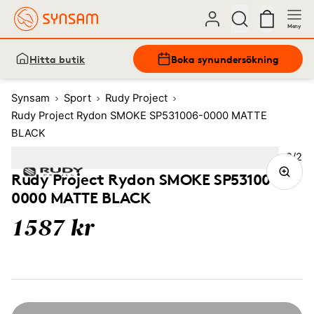
Meny
Hitta butik
Boka synundersökning
Synsam
Sport
Rudy Project
Rudy Project Rydon SMOKE SP531006-0000 MATTE
BLACK
Bild
2
/
2
Image
1
Image
(Current image)
2
Rudy Project Rydon SMOKE SP531006-
0000 MATTE BLACK
1587 kr