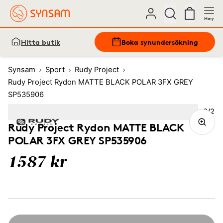
Meny
Hitta butik
Boka synundersökning
Synsam
Sport
Rudy Project
Rudy Project Rydon MATTE BLACK POLAR 3FX GREY
SP535906
Bild
2
/
2
Image
1
Image
(Current image)
2
Rudy Project Rydon MATTE BLACK
POLAR 3FX GREY SP535906
1587 kr