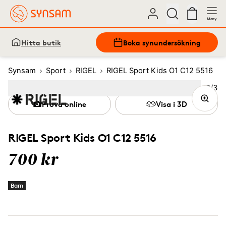
Meny
Hitta butik
Boka synundersökning
Synsam
Sport
RIGEL
RIGEL Sport Kids O1 C12 5516
Bild
2
/
3
Image
1
Image
(Current image)
2
Image
3
Prova online
Visa i 3D
RIGEL Sport Kids O1 C12 5516
700 kr
Barn