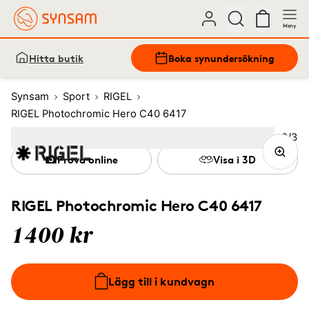
Meny
Hitta butik
Boka synundersökning
Synsam
Sport
RIGEL
RIGEL Photochromic Hero C40 6417
Bild
2
/
3
Image
1
Image
(Current image)
2
Image
3
Prova online
Visa i 3D
RIGEL Photochromic Hero C40 6417
1400 kr
Lägg till i kundvagn