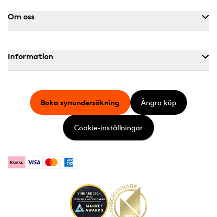
Om oss
Information
Boka synundersökning
Ångra köp
Cookie-inställningar
Klarna
Visa
Mastercard
American Express