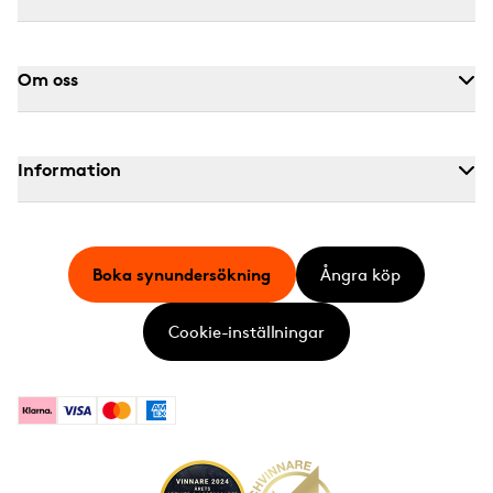
Om oss
Information
Boka synundersökning
Ångra köp
Cookie-inställningar
Klarna
Visa
Mastercard
American Express