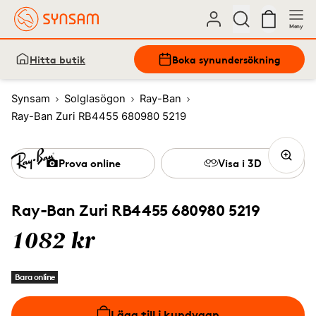
Meny
Hitta butik
Boka synundersökning
Synsam
Solglasögon
Ray-Ban
Ray-Ban Zuri RB4455 680980 5219
Prova online
Visa i 3D
Ray-Ban Zuri RB4455 680980 5219
1082 kr
Bara online
Lägg till i kundvagn