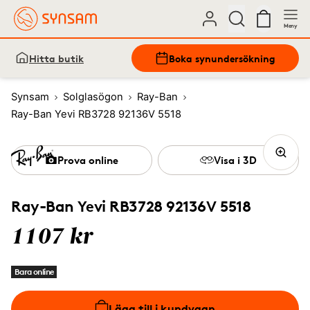
Meny
Hitta butik
Boka synundersökning
Synsam
Solglasögon
Ray-Ban
Ray-Ban Yevi RB3728 92136V 5518
Prova online
Visa i 3D
Ray-Ban Yevi RB3728 92136V 5518
1107 kr
Bara online
Lägg till i kundvagn