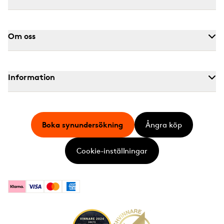
Om oss
Information
Boka synundersökning
Ångra köp
Cookie-inställningar
Klarna
Visa
Mastercard
American Express