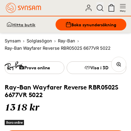
Meny
Hitta butik
Boka synundersökning
Synsam
Solglasögon
Ray-Ban
Ray-Ban Wayfarer Reverse RBR0502S 6677VR 5022
Prova online
Visa i 3D
Ray-Ban Wayfarer Reverse RBR0502S
6677VR 5022
1318 kr
Bara online