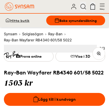
Meny
Hitta butik
Boka synundersökning
Synsam
Solglasögon
Ray-Ban
Ray-Ban Wayfarer RB4340 601/58 5022
Bild
2
/
3
Image
1
Image
(Current image)
2
Image
3
Prova online
Visa i 3D
Ray-Ban Wayfarer RB4340 601/58 5022
1503 kr
Lägg till i kundvagn