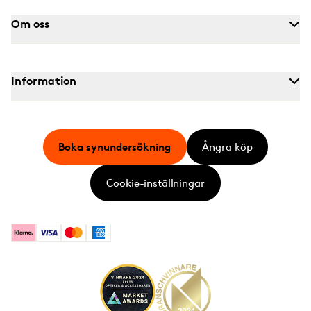
Om oss
Information
Boka synundersökning
Ångra köp
Cookie-inställningar
Klarna
Visa
Mastercard
American Express