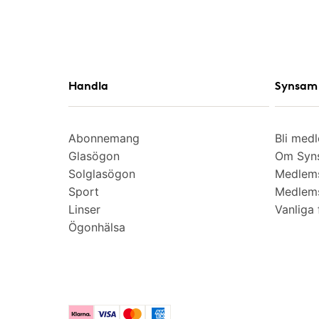
Handla
Synsam 
Abonnemang
Bli med
Glasögon
Om Syns
Solglasögon
Medlem
Sport
Medlems
Linser
Vanliga 
Ögonhälsa
Klarna
Visa
Mastercard
American Express