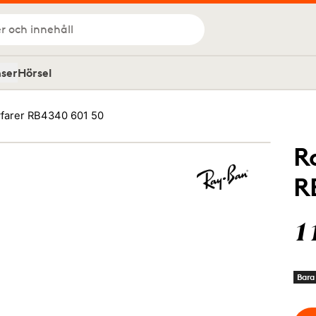
r och innehåll
nser
Hörsel
farer RB4340 601 50
R
R
1
Bara 