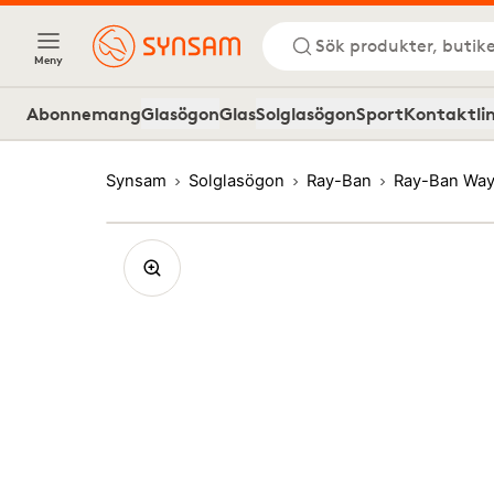
Sök produkter, butike
Meny
Abonnemang
Glasögon
Glas
Solglasögon
Sport
Kontaktli
Synsam
Solglasögon
Ray-Ban
Ray-Ban Way