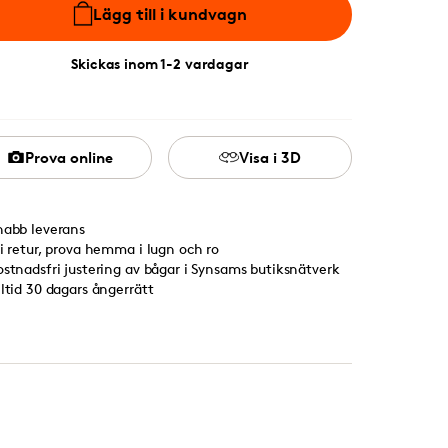
Lägg till i kundvagn
Skickas inom 1-2 vardagar
Prova online
Visa i 3D
nabb leverans
ri retur, prova hemma i lugn och ro
ostnadsfri justering av bågar i Synsams butiksnätverk
lltid 30 dagars ångerrätt