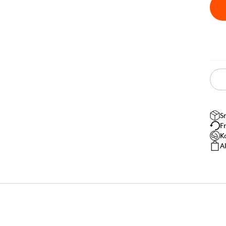
S
F
K
A