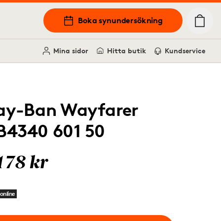
Boka synundersökning
Mina sidor
Hitta butik
Kundservice
ay-Ban Wayfarer
B4340 601 50
178 kr
online