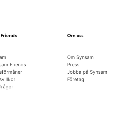
Friends
Om oss
lem
Om Synsam
am Friends
Press
sförmåner
Jobba på Synsam
villkor
Företag
frågor