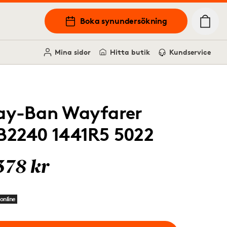
Boka synundersökning
Mina sidor
Hitta butik
Kundservice
ay-Ban Wayfarer
B2240 1441R5 5022
378 kr
online