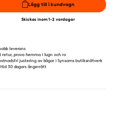
Lägg till i kundvagn
Skickas inom 1-2 vardagar
nabb leverans
ri retur, prova hemma i lugn och ro
ostnadsfri justering av bågar i Synsams butiksnätverk
lltid 30 dagars ångerrätt