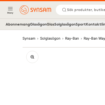
Sök produkter, butike
Meny
Abonnemang
Glasögon
Glas
Solglasögon
Sport
Kontaktli
Synsam
Solglasögon
Ray-Ban
Ray-Ban Way