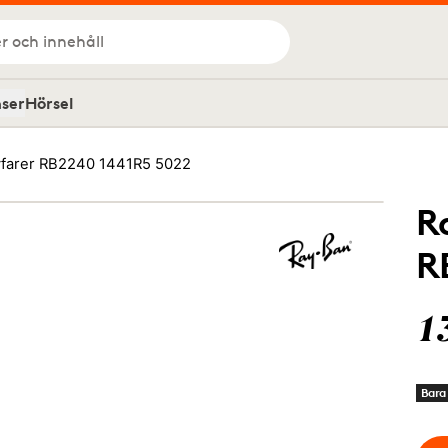
r och innehåll
nser
Hörsel
farer RB2240 1441R5 5022
R
R
1
Bara 