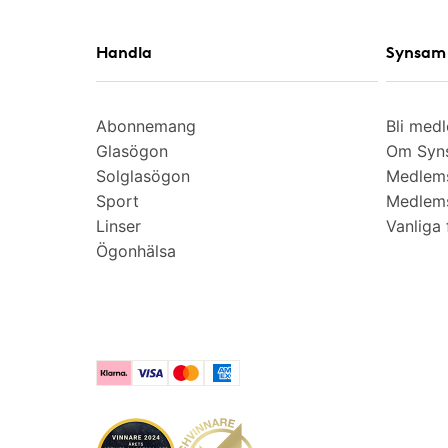
Handla
Synsam 
Abonnemang
Bli med
Glasögon
Om Syns
Solglasögon
Medlem
Sport
Medlems
Linser
Vanliga 
Ögonhälsa
Klarna
Visa
Mastercard
American Express