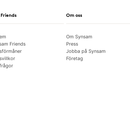
Friends
Om oss
lem
Om Synsam
am Friends
Press
sförmåner
Jobba på Synsam
villkor
Företag
frågor