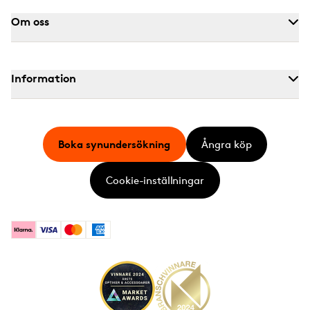
Om oss
Information
Boka synundersökning
Ångra köp
Cookie-inställningar
Klarna
Visa
Mastercard
American Express