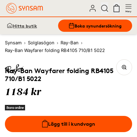
Meny
Hitta butik
Boka synundersökning
Synsam
Solglasögon
Ray-Ban
Ray-Ban Wayfarer folding RB4105 710/B1 5022
Ray-Ban Wayfarer folding RB4105
710/B1 5022
1184 kr
Bara online
Lägg till i kundvagn