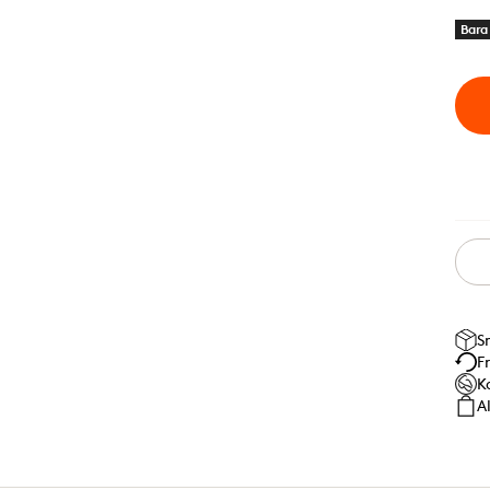
Bara 
S
F
K
A