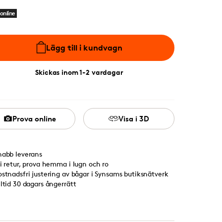
online
Lägg till i kundvagn
Skickas inom 1-2 vardagar
Prova online
Visa i 3D
nabb leverans
ri retur, prova hemma i lugn och ro
ostnadsfri justering av bågar i Synsams butiksnätverk
lltid 30 dagars ångerrätt