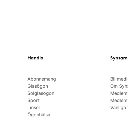
Handla
Synsam 
Abonnemang
Bli med
Glasögon
Om Syns
Solglasögon
Medlem
Sport
Medlems
Linser
Vanliga 
Ögonhälsa