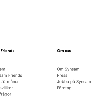
Friends
Om oss
lem
Om Synsam
am Friends
Press
sförmåner
Jobba på Synsam
villkor
Företag
frågor