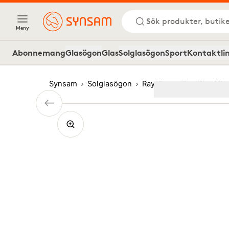
Sök produkter, butike
Meny
Abonnemang
Glasögon
Glas
Solglasögon
Sport
Kontaktli
Synsam
Solglasögon
Ray-Ban
Ray-Ban Wayf
Image
1