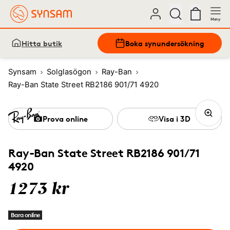
Meny
Hitta butik
Boka synundersökning
Synsam
Solglasögon
Ray-Ban
Ray-Ban State Street RB2186 901/71 4920
Prova online
Visa i 3D
Ray-Ban State Street RB2186 901/71
4920
1273 kr
Bara online