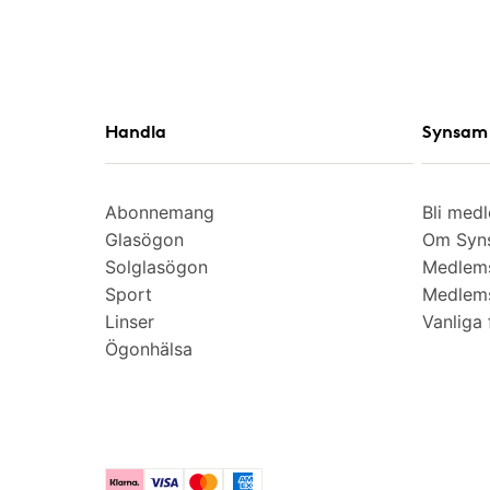
Handla
Synsam 
Abonnemang
Bli med
Glasögon
Om Syns
Solglasögon
Medlem
Sport
Medlems
Linser
Vanliga 
Ögonhälsa
Klarna
Visa
Mastercard
American Express