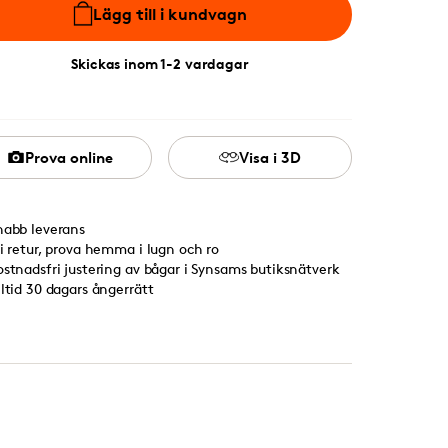
Lägg till i kundvagn
Skickas inom 1-2 vardagar
Prova online
Visa i 3D
nabb leverans
ri retur, prova hemma i lugn och ro
ostnadsfri justering av bågar i Synsams butiksnätverk
lltid 30 dagars ångerrätt