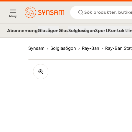
Sök produkter, butike
Meny
Abonnemang
Glasögon
Glas
Solglasögon
Sport
Kontaktli
Synsam
Solglasögon
Ray-Ban
Ray-Ban Sta