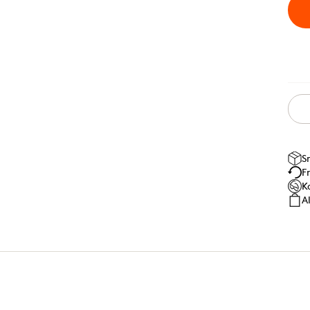
S
F
K
A