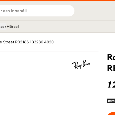
r och innehåll
nser
Hörsel
te Street RB2186 133286 4920
R
R
1
Bara 