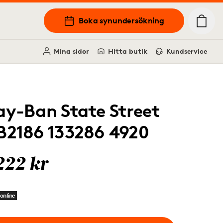
Boka synundersökning
Mina sidor
Hitta butik
Kundservice
ay-Ban State Street
B2186 133286 4920
222 kr
online