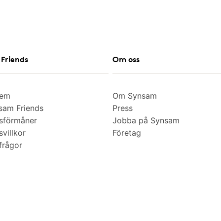
Friends
Om oss
lem
Om Synsam
am Friends
Press
sförmåner
Jobba på Synsam
villkor
Företag
frågor