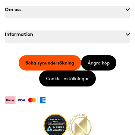
Om oss
Information
Boka synundersökning
Ångra köp
Cookie-inställningar
Klarna
Visa
Mastercard
American Express