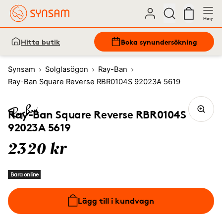
Meny
Hitta butik
Boka synundersökning
Synsam
Solglasögon
Ray-Ban
Ray-Ban Square Reverse RBR0104S 92023A 5619
Ray-Ban Square Reverse RBR0104S
92023A 5619
2320 kr
Bara online
Lägg till i kundvagn