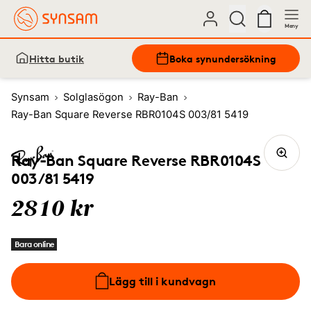
Meny
Hitta butik
Boka synundersökning
Synsam
Solglasögon
Ray-Ban
Ray-Ban Square Reverse RBR0104S 003/81 5419
Ray-Ban Square Reverse RBR0104S
003/81 5419
2810 kr
Bara online
Lägg till i kundvagn