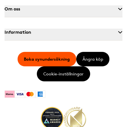
Om oss
Information
Boka synundersökning
Ångra köp
Cookie-inställningar
Klarna
Visa
Mastercard
American Express