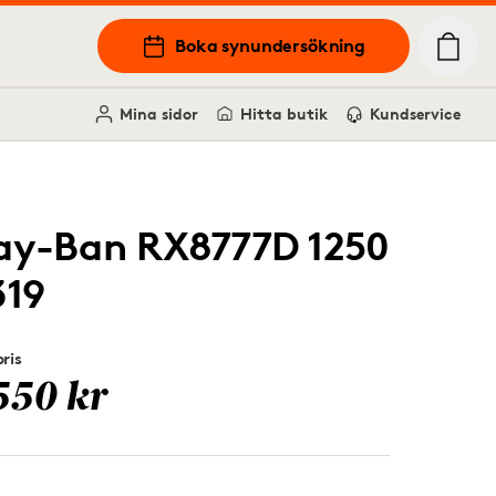
Boka synundersökning
Mina sidor
Hitta butik
Kundservice
ay-Ban RX8777D 1250
319
ris
550 kr