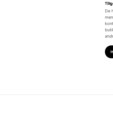
Till
De h
men 
kont
buti
andr
H