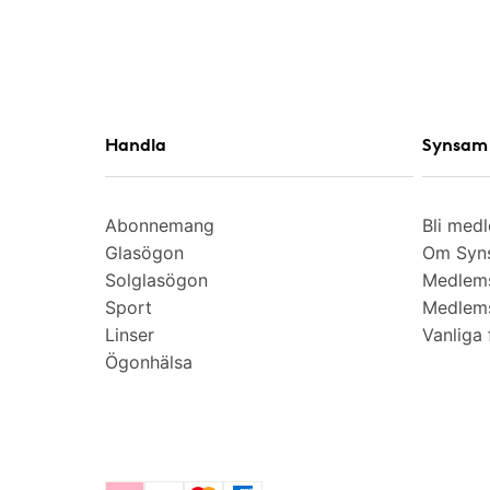
Handla
Synsam 
Abonnemang
Bli med
Glasögon
Om Syns
Solglasögon
Medlem
Sport
Medlems
Linser
Vanliga 
Ögonhälsa