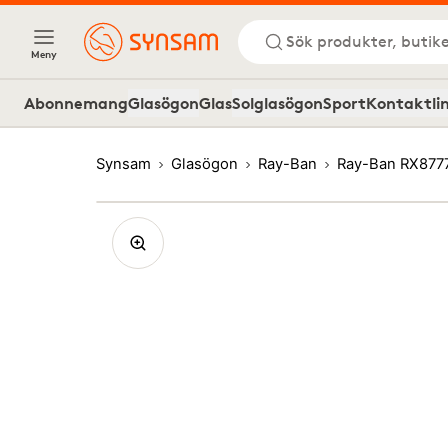
Sök produkter, butike
Meny
Abonnemang
Glasögon
Glas
Solglasögon
Sport
Kontaktli
Synsam
Glasögon
Ray-Ban
Ray-Ban RX877