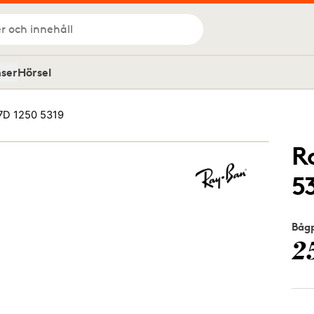
r och innehåll
nser
Hörsel
7D 1250 5319
R
5
Bågp
2