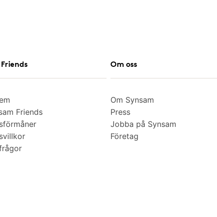
Friends
Om oss
lem
Om Synsam
am Friends
Press
sförmåner
Jobba på Synsam
villkor
Företag
frågor