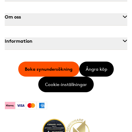
Om oss
Information
Boka synundersökning
Ångra köp
Cookie-inställningar
Klarna
Visa
Mastercard
American Express