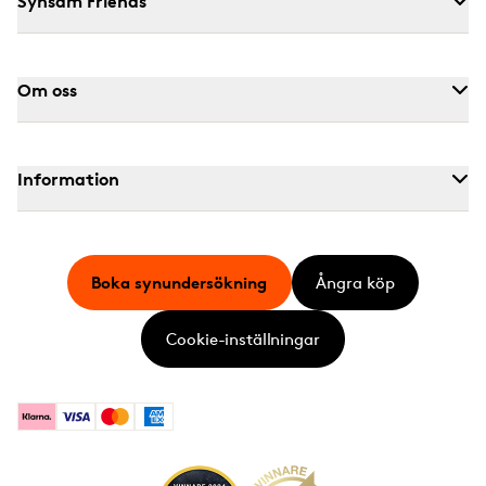
Synsam Friends
Om oss
Information
Boka synundersökning
Ångra köp
Cookie-inställningar
Klarna
Visa
Mastercard
American Express