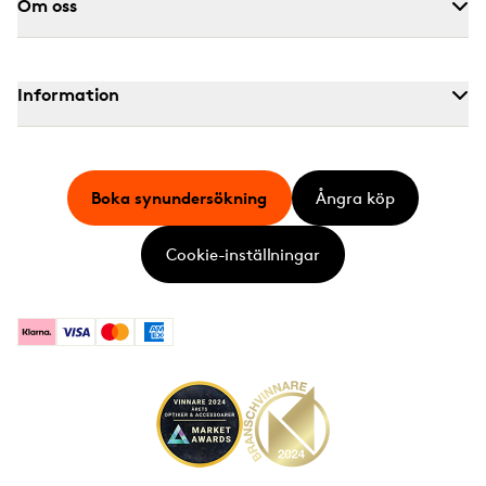
Om oss
Information
Boka synundersökning
Ångra köp
Cookie-inställningar
Klarna
Visa
Mastercard
American Express