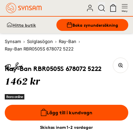
Meny
Hitta butik
Boka synundersökning
Synsam
Solglasögon
Ray-Ban
Ray-Ban RBR0505S 678072 5222
Ray-Ban RBR0505S 678072 5222
1462 kr
Bara online
Lägg till i kundvagn
Skickas inom 1-2 vardagar