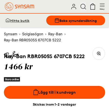
Meny
Hitta butik
Boka synundersökning
Synsam
Solglasögon
Ray-Ban
Ray-Ban RBR0505S 6707CB 5222
Ray-Ban RBR0505S 6707CB 5222
1466 kr
Bara online
Lägg till i kundvagn
Skickas inom 1-2 vardagar