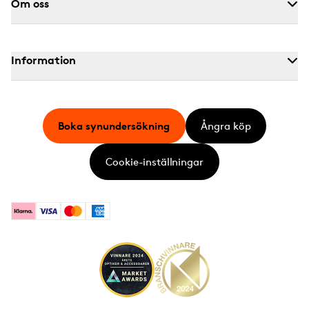
Om oss
Information
Boka synundersökning
Ångra köp
Cookie-inställningar
Klarna
Visa
Mastercard
American Express