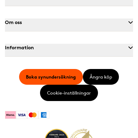
Om oss
Information
Boka synundersökning
Ångra köp
Cookie-inställningar
Klarna
Visa
Mastercard
American Express