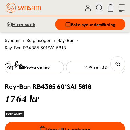
Meny
Hitta butik
Boka synundersökning
Synsam
Solglasögon
Ray-Ban
Ray-Ban RB4385 601SA1 5818
Prova online
Visa i 3D
Ray-Ban RB4385 601SA1 5818
1764 kr
Bara online
Lägg till i kundvagn