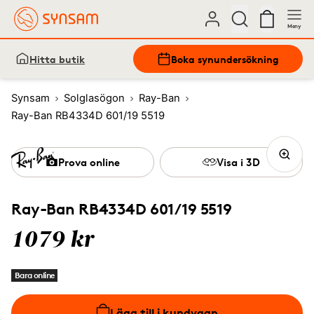
Meny
Hitta butik
Boka synundersökning
Synsam
Solglasögon
Ray-Ban
Ray-Ban RB4334D 601/19 5519
Prova online
Visa i 3D
Ray-Ban RB4334D 601/19 5519
1079 kr
Bara online
Lägg till i kundvagn