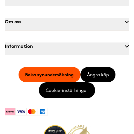
Om oss
Information
Boka synundersökning
Ångra köp
Cookie-inställningar
Klarna
Visa
Mastercard
American Express