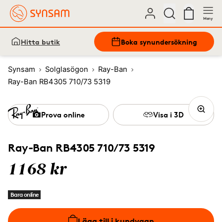
Meny
Hitta butik
Boka synundersökning
Synsam
Solglasögon
Ray-Ban
Ray-Ban RB4305 710/73 5319
Prova online
Visa i 3D
Ray-Ban RB4305 710/73 5319
1168 kr
Bara online
Lägg till i kundvagn