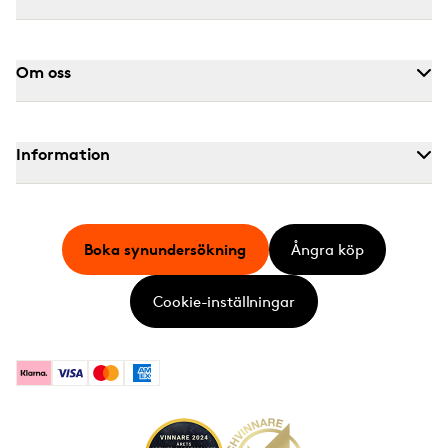
Om oss
Information
Boka synundersökning
Ångra köp
Cookie-inställningar
Klarna
Visa
Mastercard
American Express