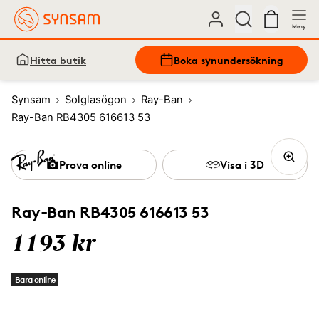
Meny
Hitta butik
Boka synundersökning
Synsam
Solglasögon
Ray-Ban
Ray-Ban RB4305 616613 53
Prova online
Visa i 3D
Ray-Ban RB4305 616613 53
1193 kr
Bara online