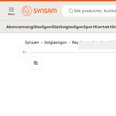
Sök produkter, butike
Meny
Abonnemang
Glasögon
Glas
Solglasögon
Sport
Kontaktli
Synsam
Solglasögon
Ray-Ban
Ray-Ban RB4
Image
1