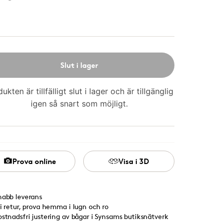
Slut i lager
ukten är tillfälligt slut i lager och är tillgänglig
igen så snart som möjligt.
Prova online
Visa i 3D
nabb leverans
ri retur, prova hemma i lugn och ro
ostnadsfri justering av bågar i Synsams butiksnätverk