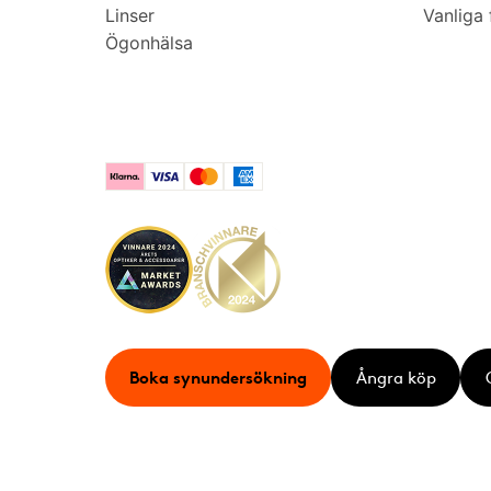
Linser
Vanliga 
Ögonhälsa
Klarna
Visa
Mastercard
American Express
Boka synundersökning
Ångra köp