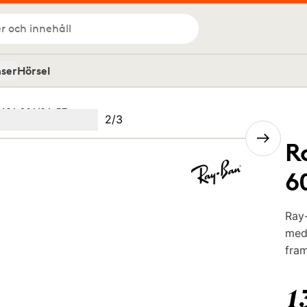
r och innehåll
nser
Hörsel
181 601/9A 57
Bild
2
/
3
Image
(Current image)
2
Image
3
R
6
Ray-
med
fram
1