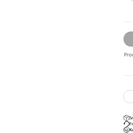
Prod
S
F
K