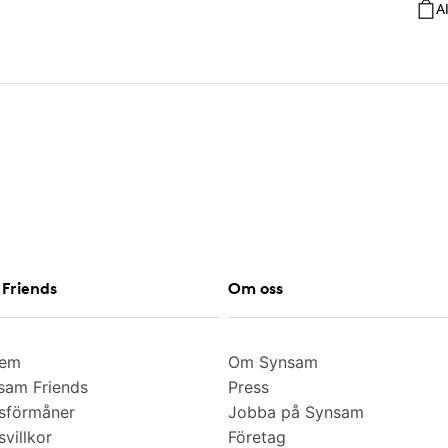
A
Friends
Om oss
lem
Om Synsam
am Friends
Press
sförmåner
Jobba på Synsam
villkor
Företag