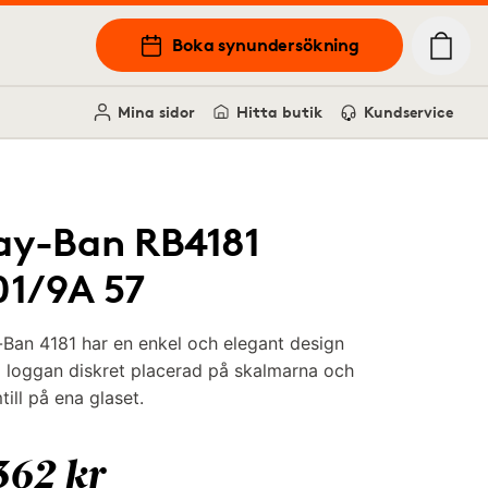
Boka synundersökning
Mina sidor
Hitta butik
Kundservice
ay-Ban RB4181
01/9A 57
Ban 4181 har en enkel och elegant design
 loggan diskret placerad på skalmarna och
till på ena glaset.
362 kr