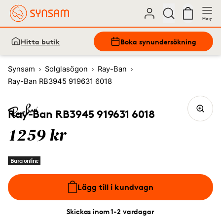
Meny
Hitta butik
Boka synundersökning
Synsam
Solglasögon
Ray-Ban
Ray-Ban RB3945 919631 6018
Ray-Ban RB3945 919631 6018
1259 kr
Bara online
Lägg till i kundvagn
Skickas inom 1-2 vardagar