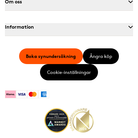
Om oss
Information
Boka synundersökning
Ångra köp
Cookie-inställningar
Klarna
Visa
Mastercard
American Express