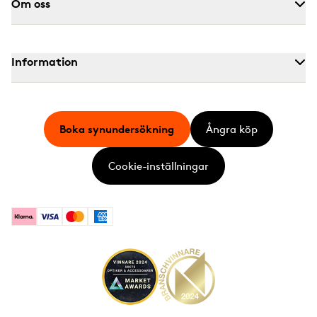
Om oss
Information
Boka synundersökning
Ångra köp
Cookie-inställningar
Klarna
Visa
Mastercard
American Express