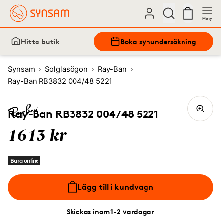
Meny
Hitta butik
Boka synundersökning
Synsam
Solglasögon
Ray-Ban
Ray-Ban RB3832 004/48 5221
Ray-Ban RB3832 004/48 5221
1613 kr
Bara online
Lägg till i kundvagn
Skickas inom 1-2 vardagar