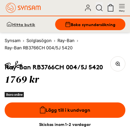
Meny
Hitta butik
Boka synundersökning
Synsam
Solglasögon
Ray-Ban
Ray-Ban RB3766CH 004/5J 5420
Ray-Ban RB3766CH 004/5J 5420
1769 kr
Bara online
Lägg till i kundvagn
Skickas inom 1-2 vardagar