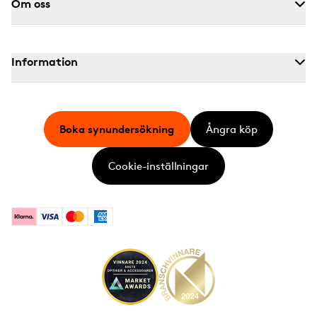
Om oss
Information
Boka synundersökning
Ångra köp
Cookie-inställningar
Klarna
Visa
Mastercard
American Express