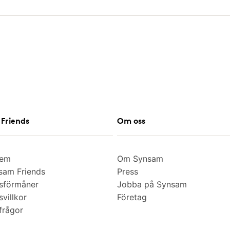
Friends
Om oss
lem
Om Synsam
am Friends
Press
sförmåner
Jobba på Synsam
villkor
Företag
frågor