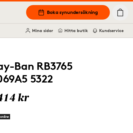
Boka synundersökning
Mina sidor
Hitta butik
Kundservice
ay-Ban RB3765
069A5 5322
414 kr
online