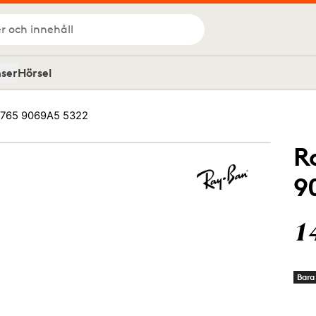
r och innehåll
nser
Hörsel
3765 9069A5 5322
R
9
1
Bara 