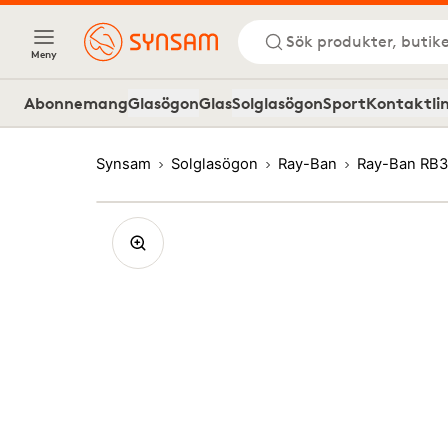
Sök produkter, butike
Meny
Abonnemang
Glasögon
Glas
Solglasögon
Sport
Kontaktli
Synsam
Solglasögon
Ray-Ban
Ray-Ban RB