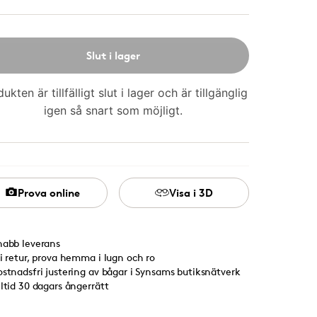
Slut i lager
ukten är tillfälligt slut i lager och är tillgänglig
igen så snart som möjligt.
Prova online
Visa i 3D
nabb leverans
ri retur, prova hemma i lugn och ro
ostnadsfri justering av bågar i Synsams butiksnätverk
lltid 30 dagars ångerrätt