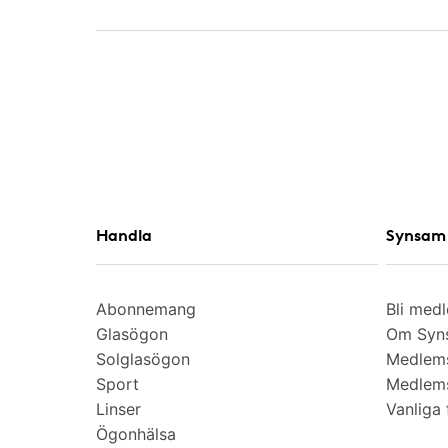
Handla
Synsam 
Abonnemang
Bli med
Glasögon
Om Syns
Solglasögon
Medlem
Sport
Medlems
Linser
Vanliga 
Ögonhälsa