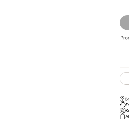
Prod
S
F
K
A