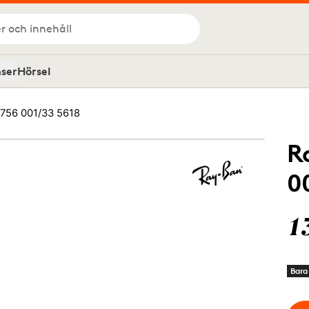
r och innehåll
nser
Hörsel
756 001/33 5618
R
0
1
Bara 