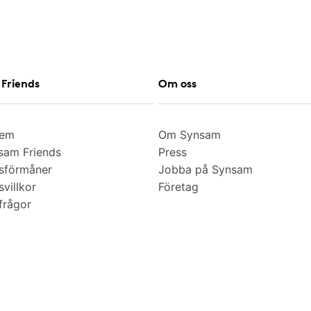
Friends
Om oss
lem
Om Synsam
am Friends
Press
sförmåner
Jobba på Synsam
villkor
Företag
frågor