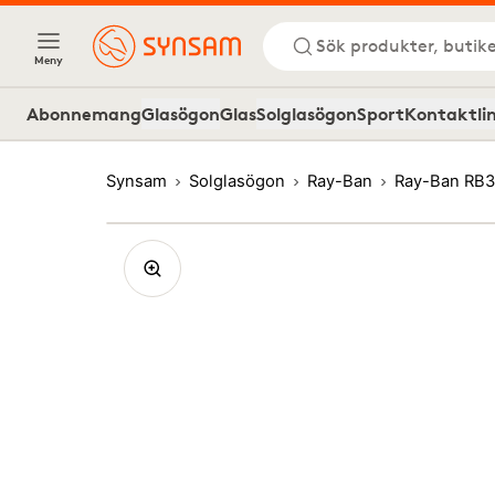
Sök produkter, butike
Meny
Abonnemang
Glasögon
Glas
Solglasögon
Sport
Kontaktli
Synsam
Solglasögon
Ray-Ban
Ray-Ban RB3