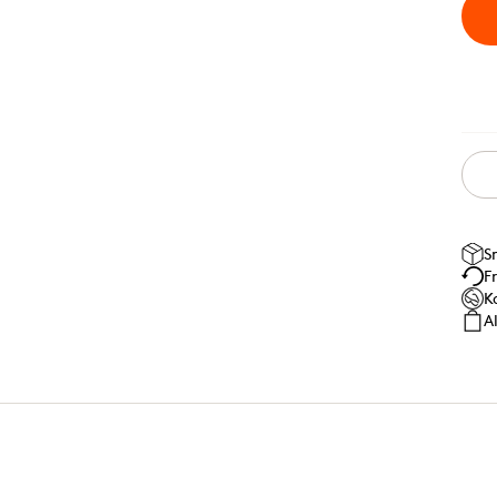
S
F
K
A