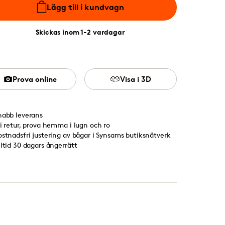
Lägg till i kundvagn
Skickas inom 1-2 vardagar
Prova online
Visa i 3D
nabb leverans
ri retur, prova hemma i lugn och ro
ostnadsfri justering av bågar i Synsams butiksnätverk
lltid 30 dagars ångerrätt