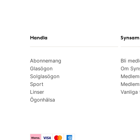
Handla
Synsam 
Abonnemang
Bli med
Glasögon
Om Syns
Solglasögon
Medlem
Sport
Medlems
Linser
Vanliga 
Ögonhälsa
Klarna
Visa
Mastercard
American Express