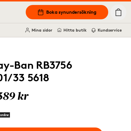
Boka synundersökning
Mina sidor
Hitta butik
Kundservice
ay-Ban RB3756
01/33 5618
389 kr
online